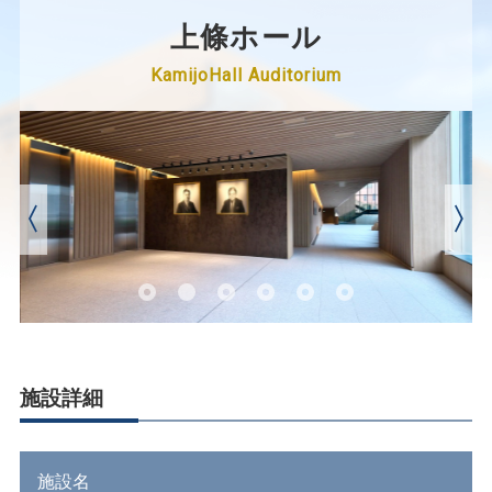
上條ホール
KamijoHall Auditorium


施設詳細
施設名