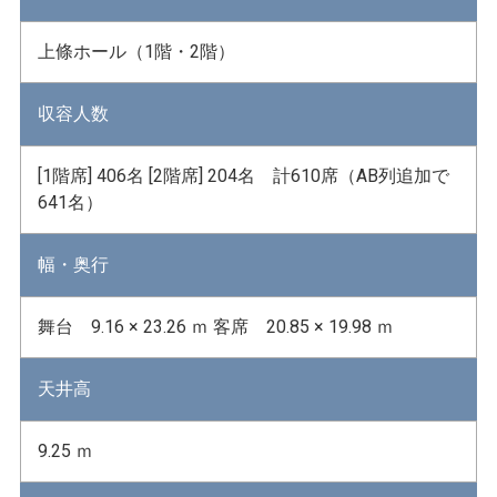
上條ホール（1階・2階）
収容人数
[1階席] 406名 [2階席] 204名 計610席（AB列追加で
641名）
幅・奥行
舞台 9.16 × 23.26 ｍ 客席 20.85 × 19.98 ｍ
天井高
9.25 ｍ