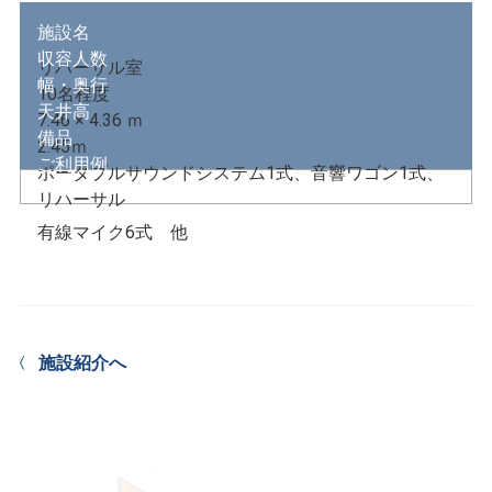
施設名
収容人数
リハーサル室
幅・奥行
10名程度
天井高
7.46 × 4.36 ｍ
備品
2.45ｍ
ご利用例
ポータブルサウンドシステム1式、音響ワゴン1式、
リハーサル
有線マイク6式 他
施設紹介へ